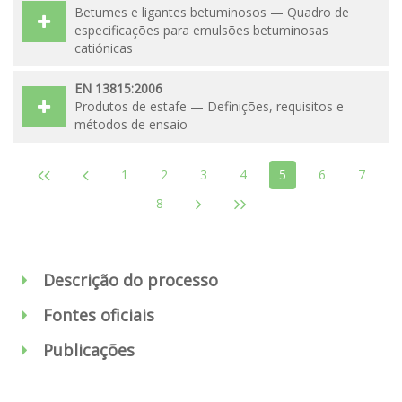
Betumes e ligantes betuminosos — Quadro de
especificações para emulsões betuminosas
catiónicas
EN 13815:2006
Produtos de estafe — Definições, requisitos e
métodos de ensaio
1
2
3
4
5
6
7
8
Descrição do processo
Fontes oficiais
Publicações